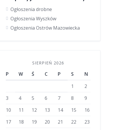
Ogłoszenia drobne
Ogłoszenia Wyszków
Ogłoszenia Ostrów Mazowiecka
SIERPIEŃ 2026
P
W
Ś
C
P
S
N
1
2
3
4
5
6
7
8
9
10
11
12
13
14
15
16
17
18
19
20
21
22
23