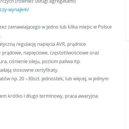
czych (również usługi agregatami)
rczy-wynajem/
ez zamawiającego w jedno lub kilka miejsc w Polsce
.
yczną regulację napięcia AVR, prądnice
 prądowe, napięciowe, częstotliwościowe oraz
a, ciśnienie oleju, poziom paliwa itp.
dają stosowne certyfikaty.
atów np. 20 –30szt. jednostek, lub więcej, w jednym
m krótko i długo terminowy, praca awaryjna.