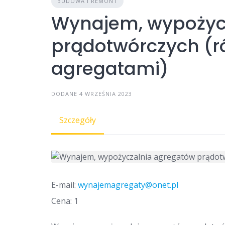
BUDOWA I REMONT
Wynajem, wypożyc
prądotwórczych (r
agregatami)
DODANE 4 WRZEŚNIA 2023
Szczegóły
E-mail:
wynajemagregaty@onet.pl
Cena: 1