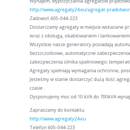
Wynajem, wypożyczalnia agregatów prądotwór
http://www.agregaty24.eu/agregat-pradotwo
Zadzwoń 605-044-223
Dostarczamy agregaty w miejsce wskazane prz
wraz z obsługą, okablowaniem i tankowaniem
Wszystkie nasze generatory posiadają automat
bezszczotkowe, automatyczne zabezpieczenia:
zabezpieczenia silnika spalinowego: temperatur
Agregaty spełniają wymagania ochronne, posia
Jesteśmy w stanie dostarczyć dużą ilość agreg
czasie .
Dysponujemy moc od 10 kVA do 700kVA wynaje
Zapraszamy do kontaktu.
http://www.agregaty24.eu
Telefon 605-044-223