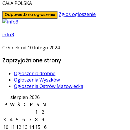
CAŁA POLSKA
Zgłoś ogłoszenie
Odpowiedź na ogłoszenie
info3
Członek od 10 lutego 2024
Zaprzyjaźnione strony
Ogłoszenia drobne
Ogłoszenia Wyszków
Ogłoszenia Ostrów Mazowiecka
sierpień 2026
P
W
Ś
C
P
S
N
1
2
3
4
5
6
7
8
9
10
11
12
13
14
15
16