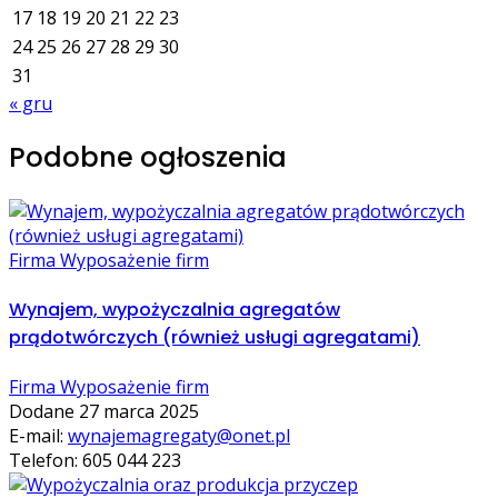
17
18
19
20
21
22
23
24
25
26
27
28
29
30
31
« gru
Podobne ogłoszenia
Firma Wyposażenie firm
Wynajem, wypożyczalnia agregatów
prądotwórczych (również usługi agregatami)
Firma Wyposażenie firm
Dodane 27 marca 2025
E-mail:
wynajemagregaty@onet.pl
Telefon: 605 044 223