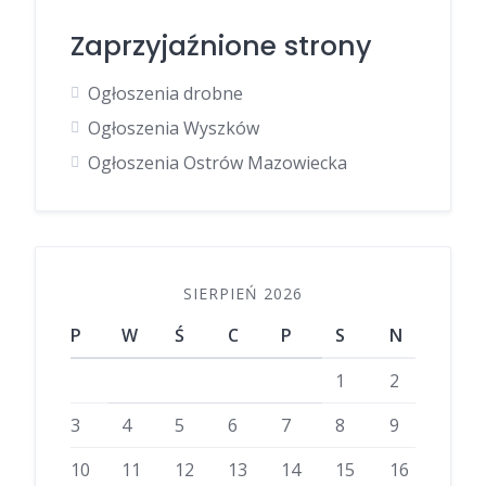
Zaprzyjaźnione strony
Ogłoszenia drobne
Ogłoszenia Wyszków
Ogłoszenia Ostrów Mazowiecka
SIERPIEŃ 2026
P
W
Ś
C
P
S
N
1
2
3
4
5
6
7
8
9
10
11
12
13
14
15
16