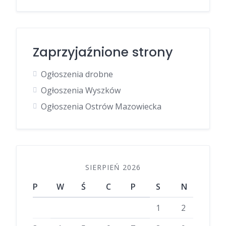
Zaprzyjaźnione strony
Ogłoszenia drobne
Ogłoszenia Wyszków
Ogłoszenia Ostrów Mazowiecka
SIERPIEŃ 2026
P
W
Ś
C
P
S
N
1
2