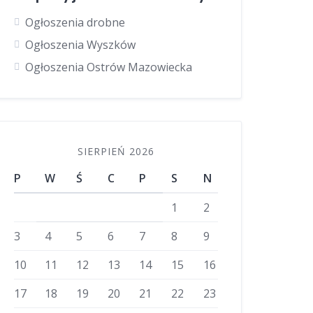
Ogłoszenia drobne
Ogłoszenia Wyszków
Ogłoszenia Ostrów Mazowiecka
SIERPIEŃ 2026
P
W
Ś
C
P
S
N
1
2
3
4
5
6
7
8
9
10
11
12
13
14
15
16
17
18
19
20
21
22
23