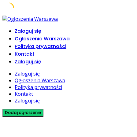
Skip
to
Zaloguj się
content
Ogłoszenia Warszawa
Polityka prywatności
Kontakt
Zaloguj się
Zaloguj się
Ogłoszenia Warszawa
Polityka prywatności
Kontakt
Zaloguj się
Dodaj ogłoszenie