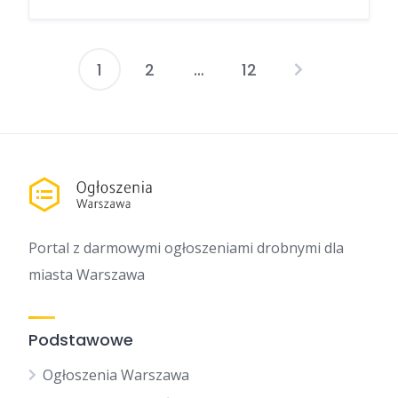
1
2
…
12
Stronicowanie
wpisów
Portal z darmowymi ogłoszeniami drobnymi dla
miasta Warszawa
Podstawowe
Ogłoszenia Warszawa